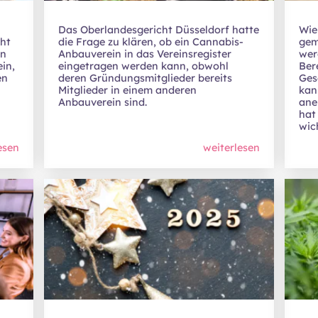
Das Oberlandesgericht Düsseldorf hatte
Wie
ht
die Frage zu klären, ob ein Cannabis-
gem
in
Anbauverein in das Vereinsregister
wer
in,
eingetragen werden kann, obwohl
Ber
en
deren Gründungsmitglieder bereits
Ges
Mitglieder in einem anderen
kan
Anbauverein sind.
ane
hat
wic
esen
weiterlesen