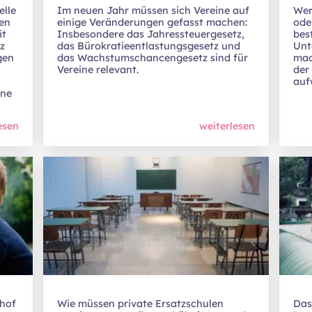
elle
Im neuen Jahr müssen sich Vereine auf
Wer
en
einige Veränderungen gefasst machen:
ode
it
Insbesondere das Jahressteuergesetz,
bes
tz
das Bürokratieentlastungsgesetz und
Unt
gen
das Wachstumschancengesetz sind für
mac
Vereine relevant.
der
auf
ine
esen
weiterlesen
shof
Wie müssen private Ersatzschulen
Das