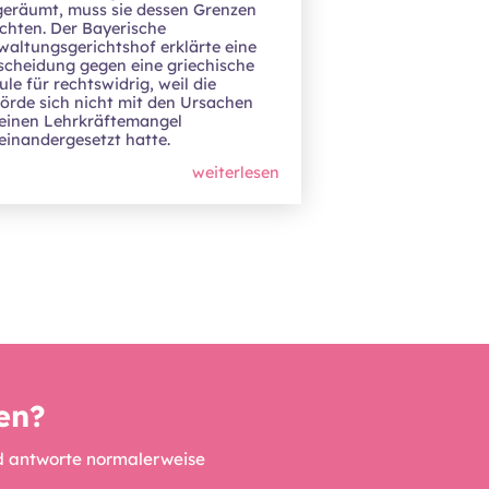
geräumt, muss sie dessen Grenzen
chten. Der Bayerische
waltungsgerichtshof erklärte eine
scheidung gegen eine griechische
le für rechtswidrig, weil die
örde sich nicht mit den Ursachen
 einen Lehrkräftemangel
einandergesetzt hatte.
weiterlesen
fen?
nd antworte normalerweise