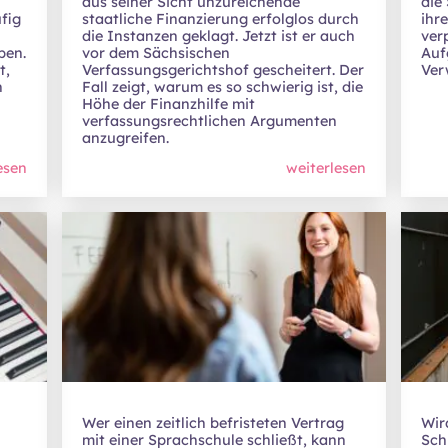
aus seiner Sicht unzureichende
die
fig
staatliche Finanzierung erfolglos durch
ihr
die Instanzen geklagt. Jetzt ist er auch
verp
ben.
vor dem Sächsischen
Auf
t,
Verfassungsgerichtshof gescheitert. Der
Ver
h
Fall zeigt, warum es so schwierig ist, die
Höhe der Finanzhilfe mit
verfassungsrechtlichen Argumenten
anzugreifen.
esen
weiterlesen
Wer einen zeitlich befristeten Vertrag
Wir
mit einer Sprachschule schließt, kann
Sch