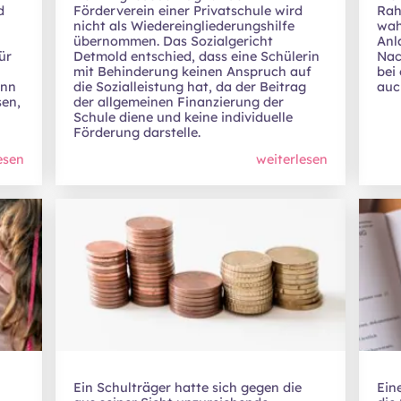
d
Förderverein einer Privatschule wird
Rah
nicht als Wiedereingliederungshilfe
wah
übernommen. Das Sozialgericht
Anla
ür
Detmold entschied, dass eine Schülerin
Nac
mit Behinderung keinen Anspruch auf
bei
enn
die Sozialleistung hat, da der Beitrag
auc
sen,
der allgemeinen Finanzierung der
Schule diene und keine individuelle
Förderung darstelle.
esen
weiterlesen
Ein Schulträger hatte sich gegen die
Ein