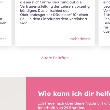
en
diesen nicht unter Berufung auf die
ein
Vertrauensstellung des Lehrers vorzeitig
bea
kündigen. Das entschied das
Ver
Oberlandesgericht Düsseldorf für einen
Ent
en
Fall, in dem Einzelunterricht vereinbart
Schu
keit
war.
Beh
für
aus
esen
weiterlesen
ältere Beiträge
Wie kann ich dir hel
Ich freue mich über deine Nachricht u
innerhalb von 24 Stunden.