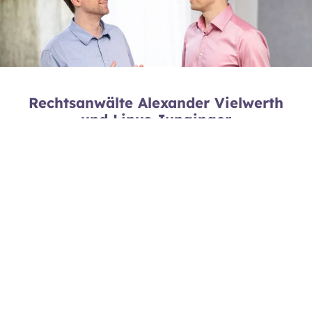
Rechtsanwälte Alexander Vielwerth
und Linus Junginger
Essenheimer Straße 125b
55128 Mainz
kanzlei@vielwerth-junginger.de
+49 6131 88888 99
Wie können wir dir helfen?
Wir freuen uns über deine Nachricht und antworten
normalerweise innerhalb von 24 Stunden.