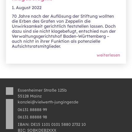
1. August 2022
70 Jahre nach der Auflösung der Stiftung wollten
die Erben des Grafen von Zeppelin die
Unwirksamkeit gerichtlich feststellen lassen. Doch
dazu sind sie nicht klagebefugt, entschied nun der
Verwaltungsgerichtshof Baden-Württemberg –
auch nicht in ihrer Funktion als potenzielle
Aufsichtsratsmitglieder.
weiterlesen
Essenheimer Straße 125b
55128 Mainz
kanzlei@vielwerth-junginger.de
06131 88888 99
06131 88888 98
IBAN: DE15 1101 0101 5880 2732 10
BIC: SOBKDEB2XXX