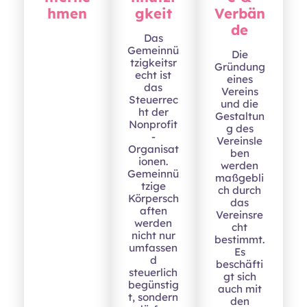
hmen
gkeit
Verbän
de
Das
Gemeinnü
Die
tzigkeitsr
Gründung
echt ist
eines
das
Vereins
Steuerrec
und die
ht der
Gestaltun
Nonprofit
g des
-
Vereinsle
Organisat
ben
ionen.
werden
Gemeinnü
maßgebli
tzige
ch durch
Körpersch
das
aften
Vereinsre
werden
cht
nicht nur
bestimmt.
umfassen
Es
d
beschäfti
steuerlich
gt sich
begünstig
auch mit
t, sondern
den