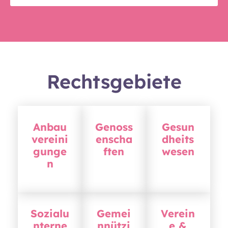
Rechtsgebiete
Anbau
Genoss
Gesun
vereini
enscha
dheits
gunge
ften
wesen
n
Sozialu
Gemei
Verein
nterne
nnützi
e &