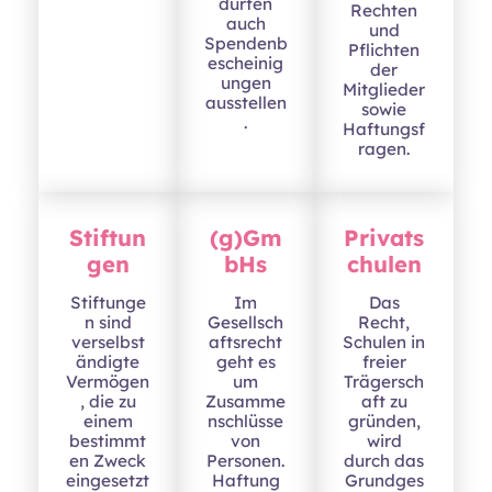
dürfen
Rechten
auch
und
Spendenb
Pflichten
escheinig
der
ungen
Mitglieder
ausstellen
sowie
.
Haftungsf
ragen.
Stiftun
(g)Gm
Privats
gen
bHs
chulen
Stiftunge
Im
Das
n sind
Gesellsch
Recht,
verselbst
aftsrecht
Schulen in
ändigte
geht es
freier
Vermögen
um
Trägersch
, die zu
Zusamme
aft zu
einem
nschlüsse
gründen,
bestimmt
von
wird
en Zweck
Personen.
durch das
eingesetzt
Haftung
Grundges