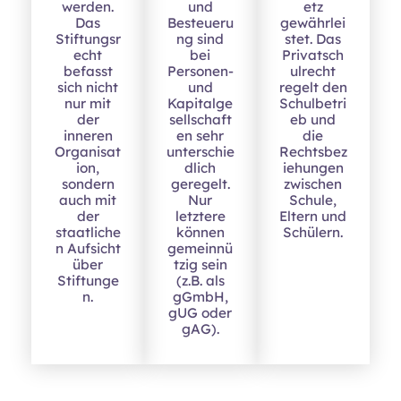
werden.
und
etz
Das
Besteueru
gewährlei
Stiftungsr
ng sind
stet. Das
echt
bei
Privatsch
befasst
Personen-
ulrecht
sich nicht
und
regelt den
nur mit
Kapitalge
Schulbetri
der
sellschaft
eb und
inneren
en sehr
die
Organisat
unterschie
Rechtsbez
ion,
dlich
iehungen
sondern
geregelt.
zwischen
auch mit
Nur
Schule,
der
letztere
Eltern und
staatliche
können
Schülern.
n Aufsicht
gemeinnü
über
tzig sein
Stiftunge
(z.B. als
n.
gGmbH,
gUG oder
gAG).