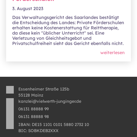
3. August 2023
Das Verwaltungsgericht des Saarlandes bestätigt
die Entscheidung des Landes: Private Förderschulen
erhalten keine Kostenerstattung für Reittherapie,
da diese kein "üblicher Unterricht" sei. Eine
Verletzung von Gleichheitsgebot und
Privatschulfreiheit sieht das Gericht ebenfalls nicht.
weiterlesen
Essenheimer Straße 125b
55128 Mainz
kanzlei@vielwerth-junginger.de
06131 88888 99
06131 88888 98
IBAN: DE15 1101 0101 5880 2732 10
BIC: SOBKDEB2XXX